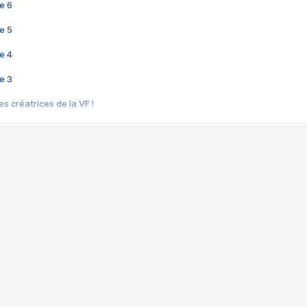
e 6
e 5
e 4
e 3
s créatrices de la VF !
e 2
e 1
e Mektoub My Love arrive enfin ! Rencontre avec Shaïn Boumedine et Sal
i : après Toni en famille
elle réalise le bouleversant Dites lui que je l'aime
ais ! Rencontre autour de Vie privée de Rebecca Zlotowski
 de Marguerite, Grave... Rencontre avec Ella Rumpf
 Les Rêveurs, un film intime sur la santé mentale