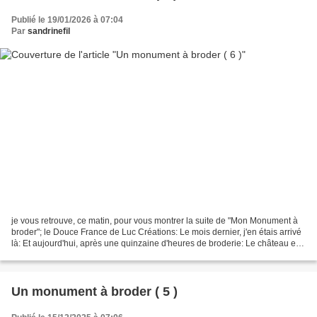
Publié le 19/01/2026 à 07:04
Par
sandrinefil
je vous retrouve, ce matin, pour vous montrer la suite de "Mon Monument à
broder"; le Douce France de Luc Créations: Le mois dernier, j'en étais arrivé
là: Et aujourd'hui, après une quinzaine d'heures de broderie: Le château en
arrière plan est brodé...
Un monument à broder ( 5 )