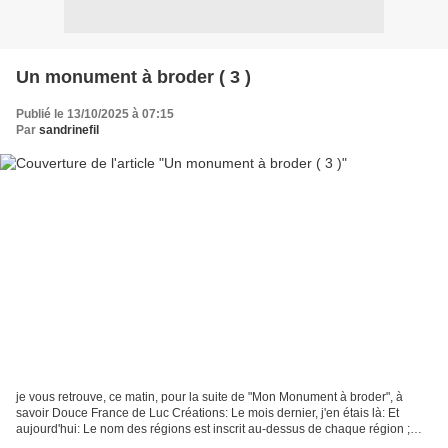
Un monument à broder ( 3 )
Publié le 13/10/2025 à 07:15
Par
sandrinefil
je vous retrouve, ce matin, pour la suite de "Mon Monument à broder", à
savoir Douce France de Luc Créations: Le mois dernier, j'en étais là: Et
aujourd'hui: Le nom des régions est inscrit au-dessus de chaque région ;
c'est donc "Les Pays de la Loire"...