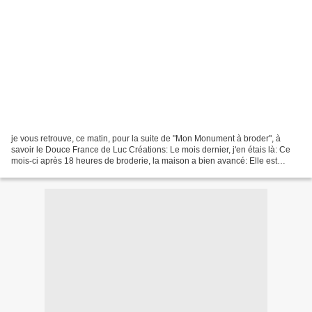
je vous retrouve, ce matin, pour la suite de "Mon Monument à broder", à
savoir le Douce France de Luc Créations: Le mois dernier, j'en étais là: Ce
mois-ci après 18 heures de broderie, la maison a bien avancé: Elle est
même terminée. Je vais ajouter toute...