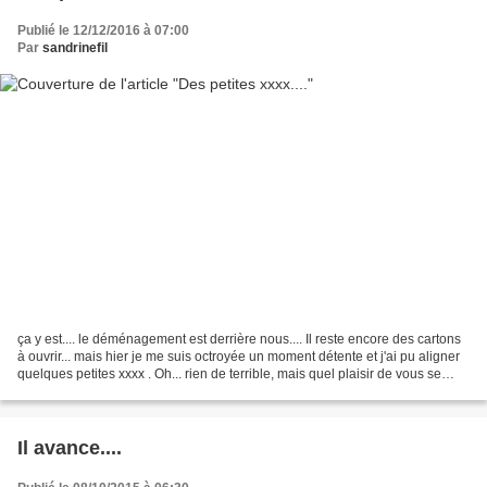
Publié le 12/12/2016 à 07:00
Par
sandrinefil
ça y est.... le déménagement est derrière nous.... Il reste encore des cartons
à ouvrir... mais hier je me suis octroyée un moment détente et j'ai pu aligner
quelques petites xxxx . Oh... rien de terrible, mais quel plaisir de vous se
poser un peu.......
Il avance....