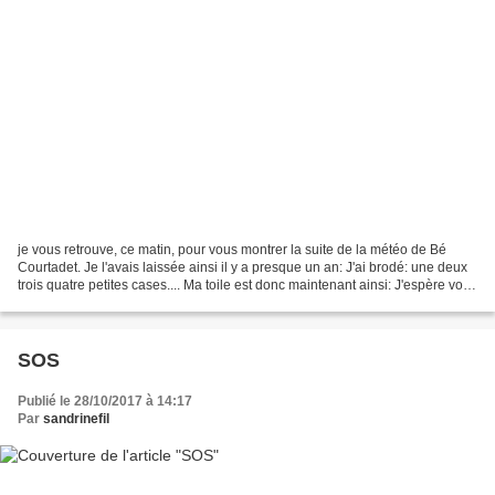
je vous retrouve, ce matin, pour vous montrer la suite de la météo de Bé
Courtadet. Je l'avais laissée ainsi il y a presque un an: J'ai brodé: une deux
trois quatre petites cases.... Ma toile est donc maintenant ainsi: J'espère vous
montrer la suite bientôt...
SOS
Publié le 28/10/2017 à 14:17
Par
sandrinefil