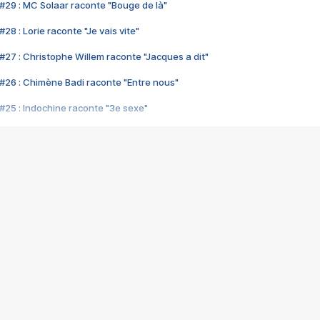
#29 : MC Solaar raconte "Bouge de là"
28 : Lorie raconte "Je vais vite"
#27 : Christophe Willem raconte "Jacques a dit"
#26 : Chimène Badi raconte "Entre nous"
#25 : Indochine raconte "3e sexe"
#24 : Zaho raconte "C'est chelou"
#23 : Patrick Bruel raconte "Au café des délices"
#22 : Kyo raconte "Le chemin"
#21 : Nolwenn Leroy raconte "Cassé"
#20 : Patrick Hernandez raconte "Born to be alive"
#19 : Lorie raconte "Près de moi"
#18 : Michael Jones raconte "A nos actes manqués" (avec Jean-Jacque
#17 : Khaled raconte "Aïcha"