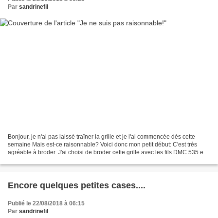
Par
sandrinefil
Bonjour, je n'ai pas laissé traîner la grille et je l'ai commencée dès cette
semaine Mais est-ce raisonnable? Voici donc mon petit début: C'est très
agréable à broder. J'ai choisi de broder cette grille avec les fils DMC 535 et
815. Au revoir et à bi...
Encore quelques petites cases....
Publié le 22/08/2018 à 06:15
Par
sandrinefil