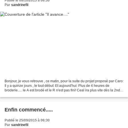
Publié le 08/10/2015 à 06:30
Par
sandrinefil
Bonjour, je vous retrouve , ce matin, pour la suite du projet proposé par Caro:
Il y a quinze jours , le tout début: Et aujourd'hui: Plus de 4 heures de
broderie..... le A est brodé et le R n'est pas fini! Ceal ira plus vite dès la 2nde
ligne.... Bonne...
Enfin commencé.....
Publié le 25/09/2015 à 06:30
Par
sandrinefil