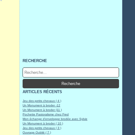
RECHERCHE
ARTICLES RÉCENTS
Jeu des petits chevaux ( 4 )
Un Monument à broder -12
Un Monument à broder (11 )
Pochette Pastoralisme chez Fred
Mon échange d'enveloppe brodée avec Sylvie
Un Monument à broder ( 10 )
Jeu des petits chevaux ( 3 )
Ouvrage Oublié ( 7 )