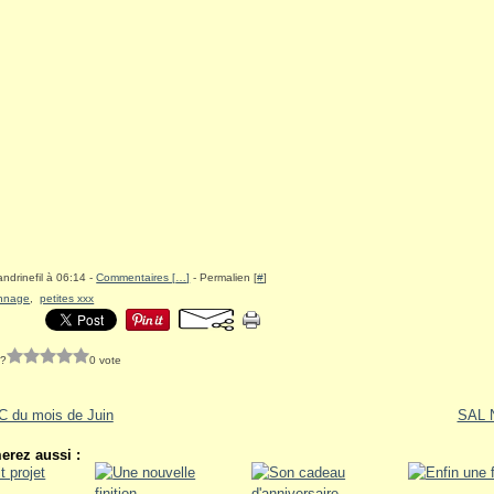
ndrinefil à 06:14 -
Commentaires [
…
]
- Permalien [
#
]
nnage
,
petites xxx
 ?
0 vote
C du mois de Juin
SAL N
erez aussi :