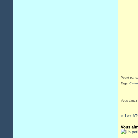
Posté par sa
Tags:
Carto
Vous aimez
Les AT
Vous aim