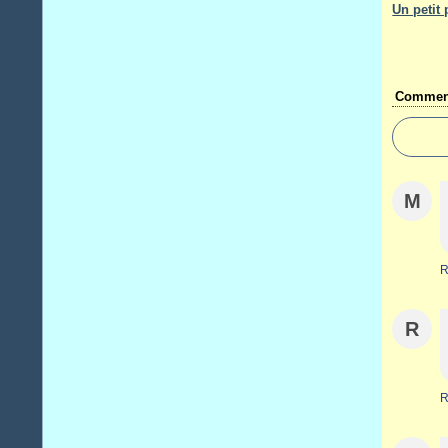
Un petit 
Comment
M
R
R
R