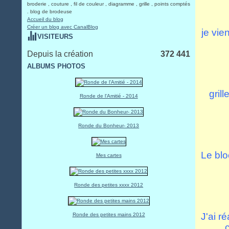
broderie , couture , fil de couleur , diagramme , grille , points comptés
. blog de brodeuse
Accueil du blog
Créer un blog avec CanalBlog
je vie
VISITEURS
Depuis la création
372 441
ALBUMS PHOTOS
gril
Ronde de l'Amitié - 2014
Ronde du Bonheur- 2013
Le bloc
Mes cartes
Ronde des petites xxxx 2012
J'ai r
Ronde des petites mains 2012