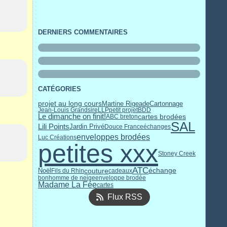
DERNIERS COMMENTAIRES
CATÉGORIES
projet au long cours
Martine Rigeade
Cartonnage
Jean-Louis Grandsire
LLP
petit projet
BDD
Le dimanche on finit!
cartes brodées
ABC breton
SAL
Lili Points
Jardin Privé
Douce France
échanges
enveloppes brodées
Luc Créations
petites xxx
Stoney Creek
ATC
couture
échange
Noël
Fils du Rhin
cadeaux
bonhomme de neige
enveloppe brodée
Madame La Fée
cartes
Flux RSS