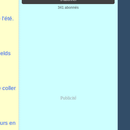
341 abonnés
 l'été.
ields
e coller
Publicité
eurs en
.