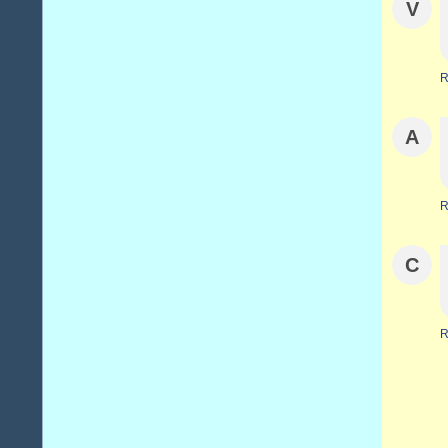
V
R
A
R
C
R