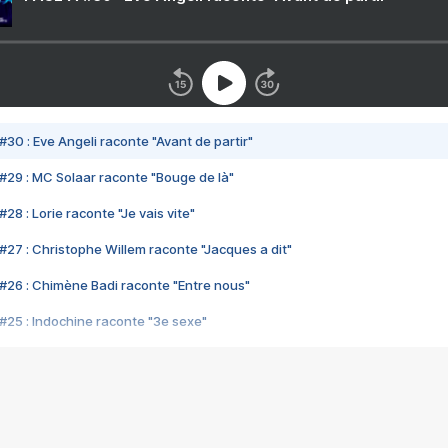
#30 : Eve Angeli raconte "Avant de partir"
#29 : MC Solaar raconte "Bouge de là"
28 : Lorie raconte "Je vais vite"
#27 : Christophe Willem raconte "Jacques a dit"
#26 : Chimène Badi raconte "Entre nous"
#25 : Indochine raconte "3e sexe"
#24 : Zaho raconte "C'est chelou"
#23 : Patrick Bruel raconte "Au café des délices"
#22 : Kyo raconte "Le chemin"