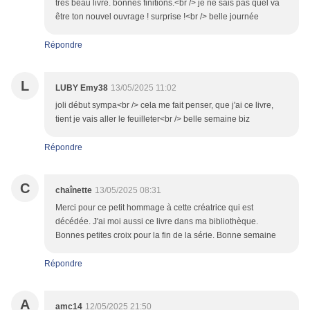
très beau livre. bonnes finitions.<br /> je ne sais pas quel va
être ton nouvel ouvrage ! surprise !<br /> belle journée
Répondre
L
LUBY Emy38
13/05/2025 11:02
joli début sympa<br /> cela me fait penser, que j'ai ce livre,
tient je vais aller le feuilleter<br /> belle semaine biz
Répondre
C
chaînette
13/05/2025 08:31
Merci pour ce petit hommage à cette créatrice qui est
décédée. J'ai moi aussi ce livre dans ma bibliothèque.
Bonnes petites croix pour la fin de la série. Bonne semaine
Répondre
A
amc14
12/05/2025 21:50