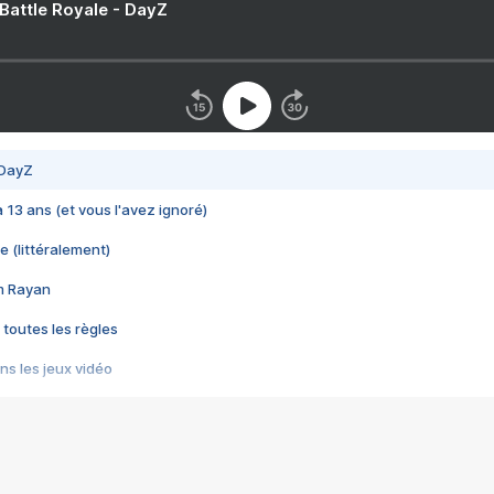
 Battle Royale - DayZ
 DayZ
 a 13 ans (et vous l'avez ignoré)
e (littéralement)
im Rayan
 toutes les règles
s les jeux vidéo
us choquant de Rockstar ? - Le scandale BULLY
e plus moche de Steam
du RÊVE tourne au CAUCHEMAR